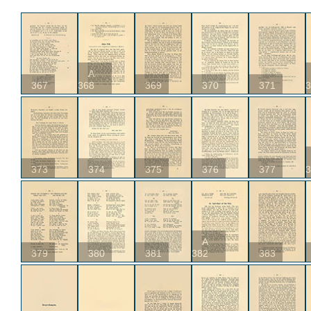
A
367
368
369
370
371
3
373
374
375
376
377
3
A
379
380
381
382
383