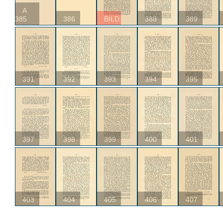
A
385
386
BILD
388
389
391
392
393
394
395
397
398
399
400
401
403
404
405
406
407