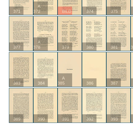
A
371
372
BILD
374
375
A
377
378
379
380
381
3
A
383
384
385
386
387
389
390
391
392
393