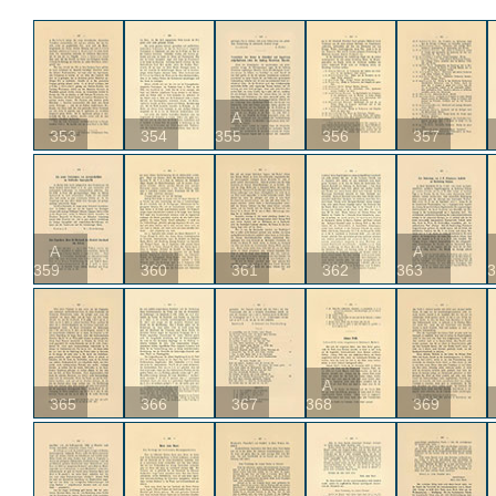
A
353
354
355
356
357
A
A
359
360
361
362
363
3
A
365
366
367
368
369