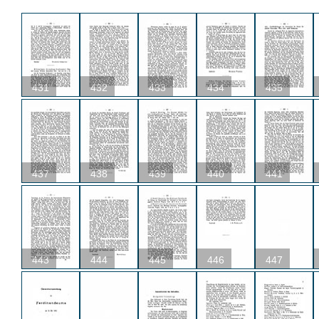
431
432
433
434
435
437
438
439
440
441
443
444
445
446
447