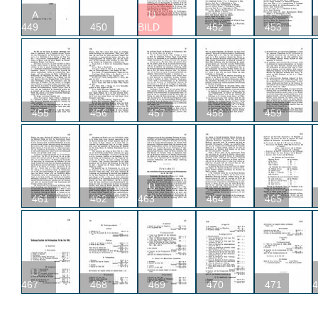
A
U
449
450
BILD
452
453
455
456
457
458
459
U
461
462
463
464
465
U
467
468
469
470
471
4