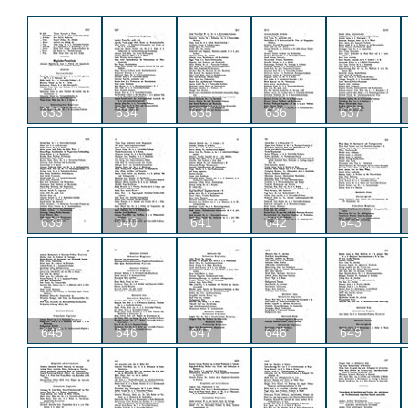
633
634
635
636
637
639
640
641
642
643
645
646
647
648
649