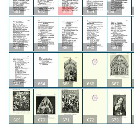
U
651
652
BILD
654
655
657
658
659
660
661
663
664
665
666
667
669
670
671
672
673