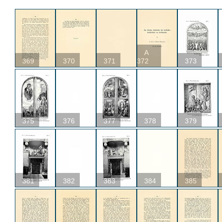
A
369
370
371
372
373
375
376
377
378
379
381
382
383
384
385