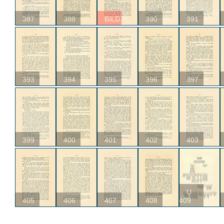
387
388
BILD
390
391
393
394
395
396
397
399
400
401
402
403
U
405
406
407
408
409