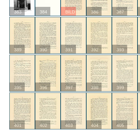
383
384
BILD
386
387
389
390
391
392
393
395
396
397
398
399
401
402
403
404
405