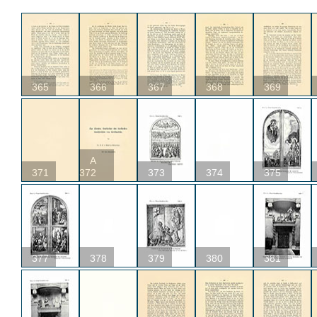
365
366
367
368
369
A
371
372
373
374
375
377
378
379
380
381