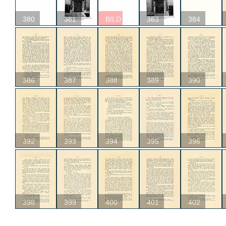
380
381
BILD
383
384
386
387
388
389
390
392
393
394
395
396
398
399
400
401
402