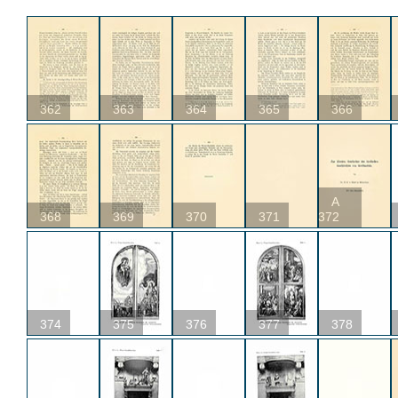
362
363
364
365
366
A
368
369
370
371
372
374
375
376
377
378