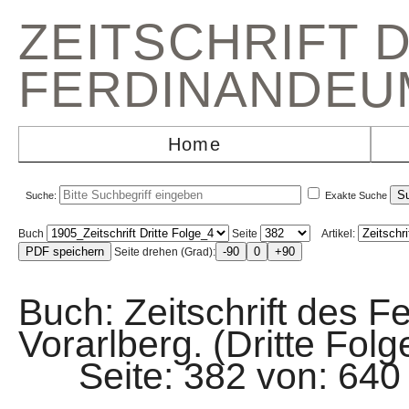
ZEITSCHRIFT 
FERDINANDEU
Home
Suche:
Exakte Suche
Buch
Seite
Artikel:
Seite drehen (Grad):
Buch: Zeitschrift des F
Vorarlberg. (Dritte Fol
Seite: 382 von: 