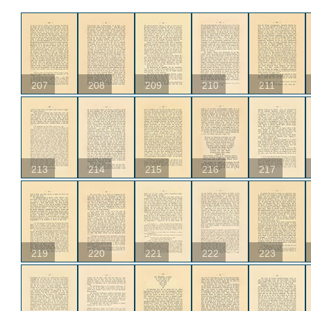
207
208
209
210
211
213
214
215
216
217
219
220
221
222
223