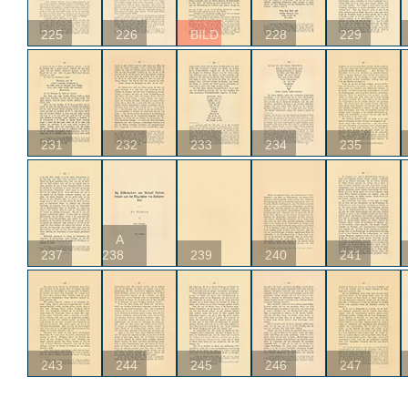
225
226
BILD
228
229
231
232
233
234
235
A
237
238
239
240
241
243
244
245
246
247