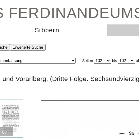
ES FERDINANDEUM
Stöbern
|
Seiten
bis
a
rol und Vorarlberg. (Dritte Folge. Sechsundv
87