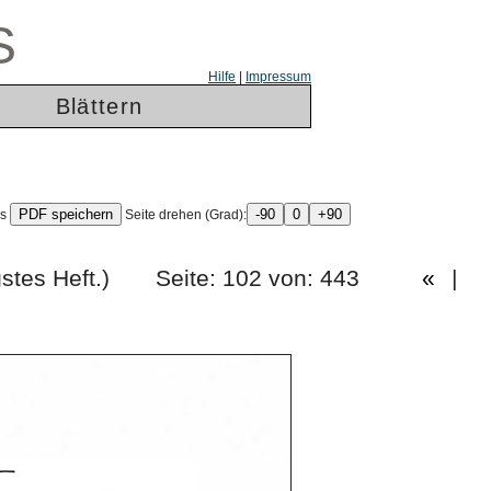
S
Hilfe
|
Impressum
Blättern
ls
Seite drehen (Grad):
ierzigstes Heft.) Seite: 102 von: 443
«
|