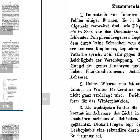
93
99
«
105
U