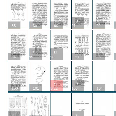
U
88
89
90
91
92
U
U
94
95
96
97
98
U
U
100
101
BILD
103
104
U
A