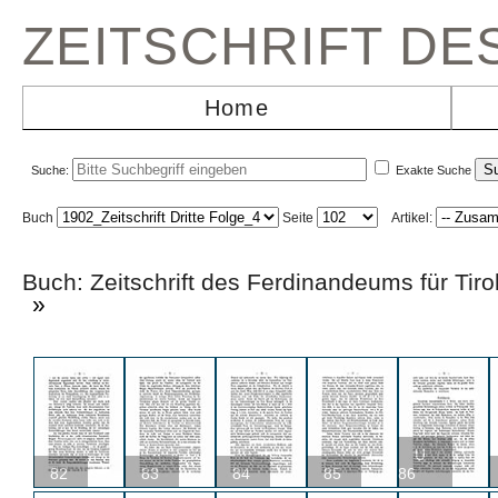
ZEITSCHRIFT D
Home
Suche:
Exakte Suche
Buch
Seite
Artikel:
Buch: Zeitschrift des Ferdinandeums für Ti
»
U
82
83
84
85
86