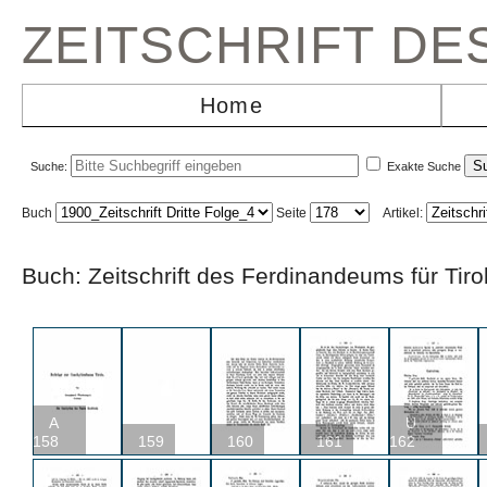
ZEITSCHRIFT D
Home
Suche:
Exakte Suche
Buch
Seite
Artikel:
Buch: Zeitschrift des Ferdinandeums für Ti
A
U
158
159
160
161
162