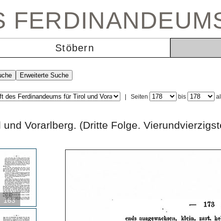
ES FERDINANDEUM
Stöbern
|
Seiten
bis
a
rol und Vorarlberg. (Dritte Folge. Vierundvi
163