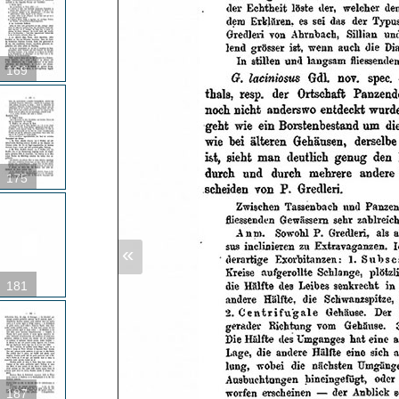
169
175
«
181
187