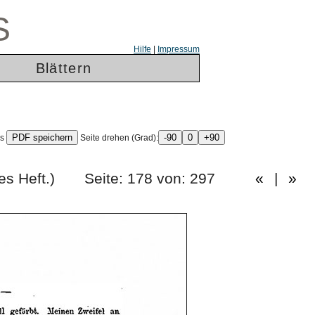
S
Hilfe
|
Impressum
Blättern
ls
Seite drehen (Grad):
erzigstes Heft.) Seite: 178 von: 297
«
|
»