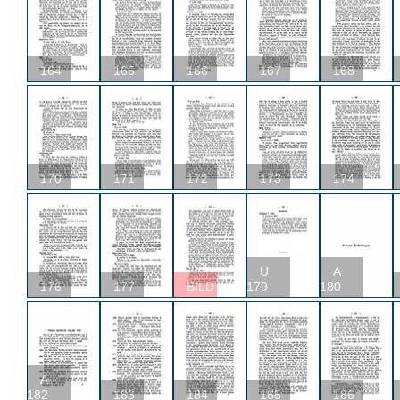
164
165
166
167
168
170
171
172
173
174
U
A
176
177
BILD
179
180
A
182
183
184
185
186