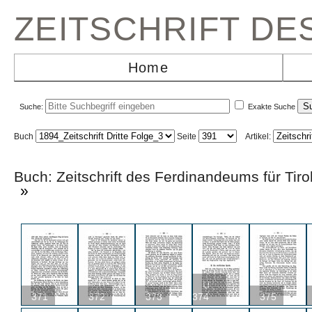
ZEITSCHRIFT D
Home
Suche:
Exakte Suche
Buch
Seite
Artikel:
Buch: Zeitschrift des Ferdinandeums für Ti
»
U
371
372
373
374
375