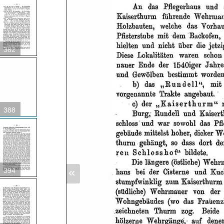
382
388
«
394