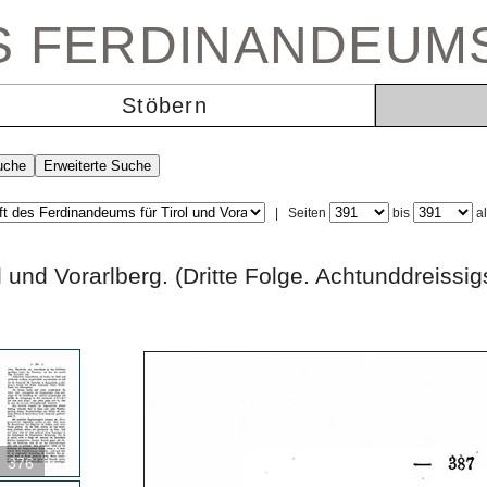
ES FERDINANDEUM
Stöbern
|
Seiten
bis
a
rol und Vorarlberg. (Dritte Folge. Achtunddr
376