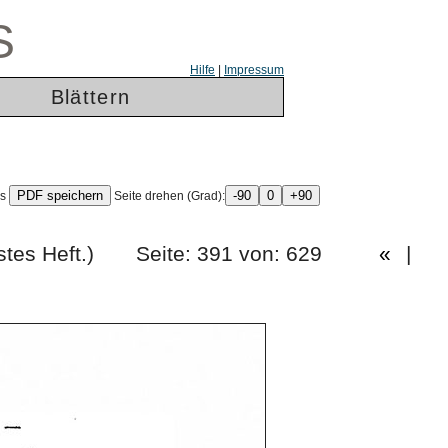
S
Hilfe
|
Impressum
Blättern
ls
Seite drehen (Grad):
eissigstes Heft.) Seite: 391 von: 629
«
|