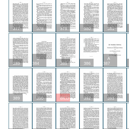
377
378
379
380
381
U
A
383
384
385
386
387
389
390
BILD
392
393