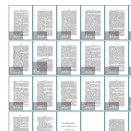
367
368
369
370
371
U
373
374
375
376
377
379
380
381
382
383
3