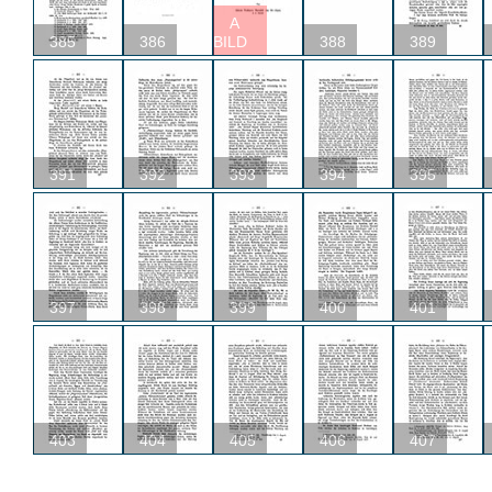
A
385
386
BILD
388
389
391
392
393
394
395
397
398
399
400
401
403
404
405
406
407