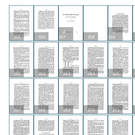
A
U
355
356
357
358
359
361
362
363
364
365
367
368
369
370
371