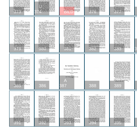
U
373
374
BILD
376
377
379
380
381
382
383
3
A
385
386
387
388
389
391
392
393
394
395