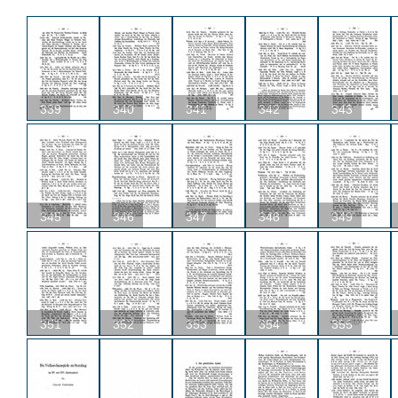
339
340
341
342
343
345
346
347
348
349
351
352
353
354
355