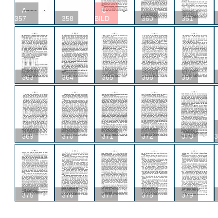
A
U
357
358
BILD
360
361
363
364
365
366
367
369
370
371
372
373
3
375
376
377
378
379