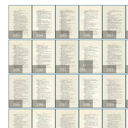
283
284
285
286
287
U
289
290
291
292
293
295
296
297
298
299