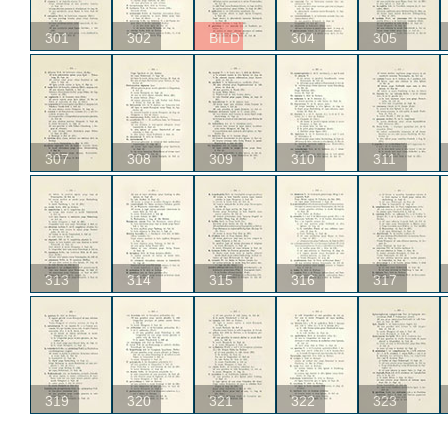
301
302
BILD
304
305
307
308
309
310
311
313
314
315
316
317
319
320
321
322
323