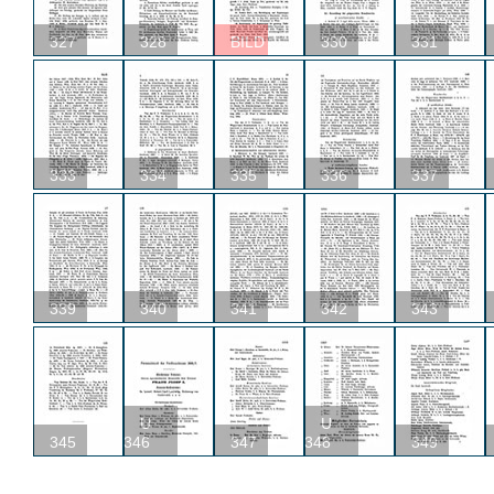
327
328
BILD
330
331
333
334
335
336
337
339
340
341
342
343
U
U
345
346
347
348
349