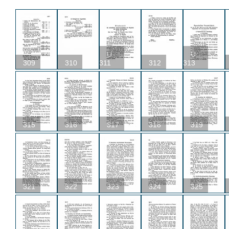
U
U
309
310
311
312
313
315
316
317
318
319
321
322
323
324
325