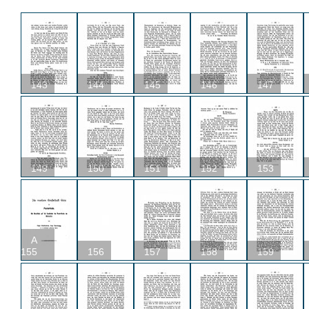
143
144
145
146
147
149
150
151
152
153
A
155
156
157
158
159