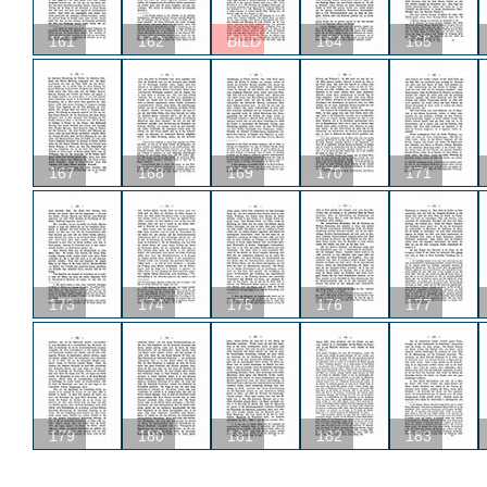
161
162
BILD
164
165
167
168
169
170
171
173
174
175
176
177
179
180
181
182
183