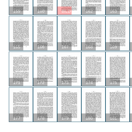
159
160
BILD
162
163
165
166
167
168
169
171
172
173
174
175
177
178
179
180
181