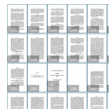
141
142
143
144
145
147
148
149
150
151
A
153
154
155
156
157