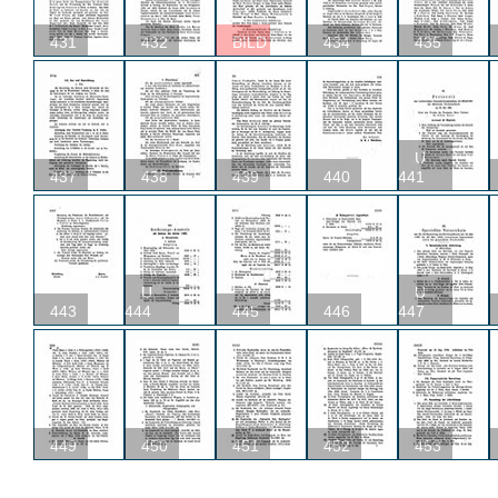
431
432
BILD
434
435
U
437
438
439
440
441
U
U
443
444
445
446
447
449
450
451
452
453