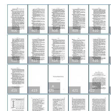
406
407
408
409
410
412
413
414
415
416
A
U
418
419
420
421
422