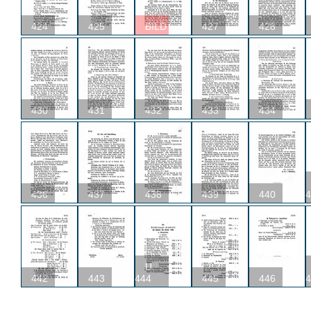
424
425
BILD
427
428
430
431
432
433
434
436
437
438
439
440
4
U
442
443
444
445
446
4