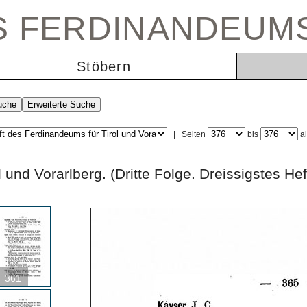
ES FERDINANDEUM
Stöbern
|
Seiten
bis
a
rol und Vorarlberg. (Dritte Folge. Dreissigs
361