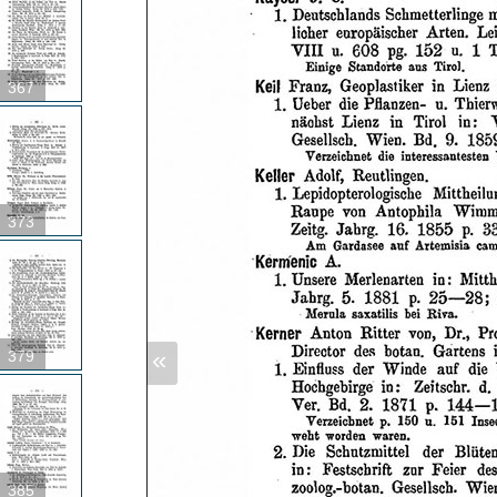
367
373
«
379
385