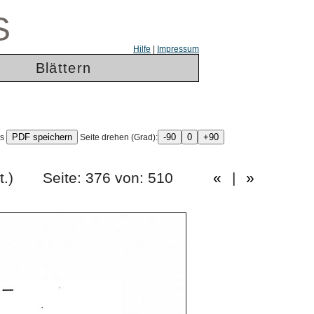
S
Hilfe
|
Impressum
Blättern
ls
Seite drehen (Grad):
tes Heft.) Seite: 376 von: 510
«
|
»