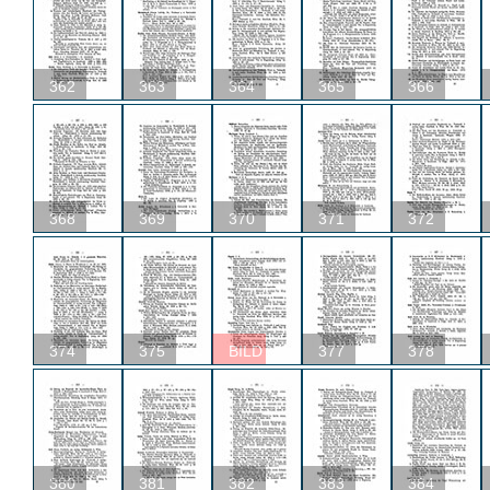
362
363
364
365
366
368
369
370
371
372
374
375
BILD
377
378
380
381
382
383
384