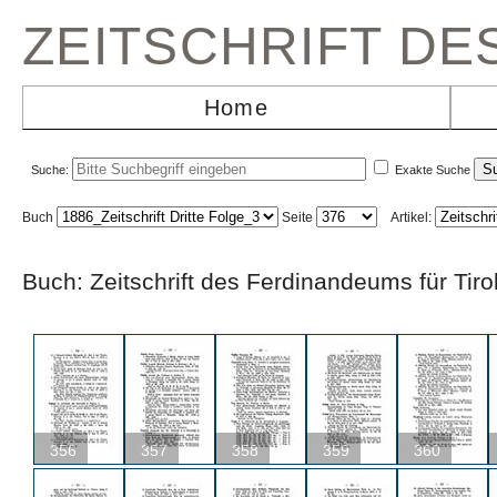
ZEITSCHRIFT D
Home
Suche:
Exakte Suche
Buch
Seite
Artikel:
Buch: Zeitschrift des Ferdinandeums für Ti
356
357
358
359
360