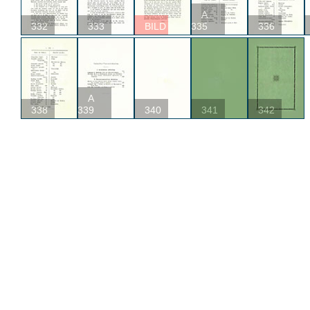
A
332
333
BILD
335
336
A
338
339
340
341
342