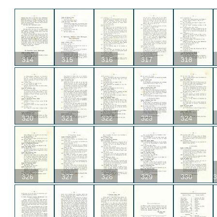
314
315
316
317
318
320
321
322
323
324
326
327
328
329
330
3