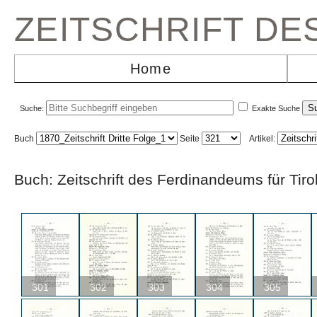
ZEITSCHRIFT D
Home
Suche:
Exakte Suche
Buch
Seite
Artikel:
Buch: Zeitschrift des Ferdinandeums für T
301
302
303
304
305