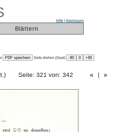
S
Hilfe
|
Impressum
Blättern
ls
Seite drehen (Grad):
tes Heft.) Seite: 321 von: 342
«
|
»