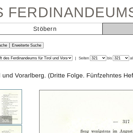
ES FERDINANDEUM
Stöbern
|
Seiten
bis
a
irol und Vorarlberg. (Dritte Folge. Fünfzehn
306