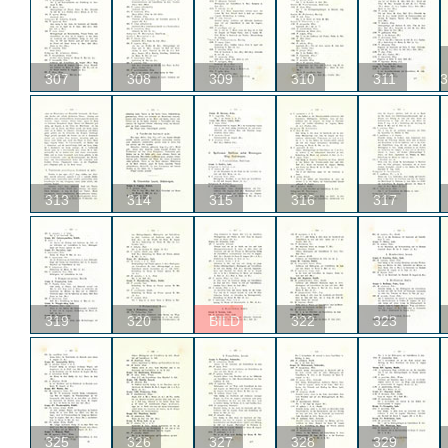
307
308
309
310
311
3
313
314
315
316
317
319
320
BILD
322
323
325
326
327
328
329