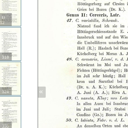
U
12
318
«
324
330