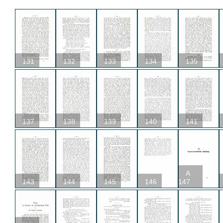
131
132
133
134
135
137
138
139
140
141
A
143
144
145
146
147