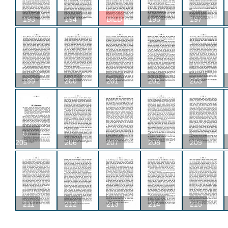
193
194
BILD
196
197
199
200
201
202
203
U
205
206
207
208
209
211
212
213
214
215