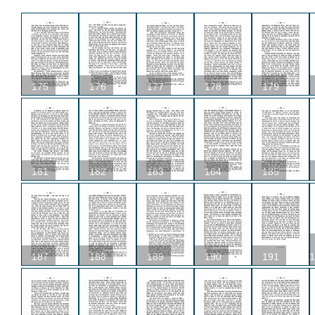
175
176
177
178
179
181
182
183
184
185
187
188
189
190
191
1