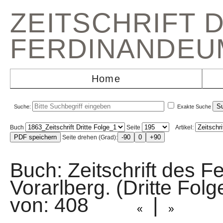
ZEITSCHRIFT 
FERDINANDEU
Home
Suche:
Exakte Suche
Buch
Seite
Artikel:
Seite drehen (Grad):
Buch: Zeitschrift des F
Vorarlberg. (Dritte Fol
von: 408
|
«
»