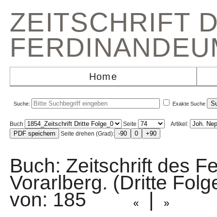
ZEITSCHRIFT 
FERDINANDEU
Home
Suche:
Exakte Suche
Buch
Seite
Artikel:
Seite drehen (Grad):
Buch: Zeitschrift des F
Vorarlberg. (Dritte Fol
von: 185
|
«
»