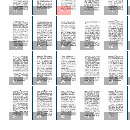
72
73
BILD
75
76
78
79
80
81
82
84
85
86
87
88
90
91
92
93
94