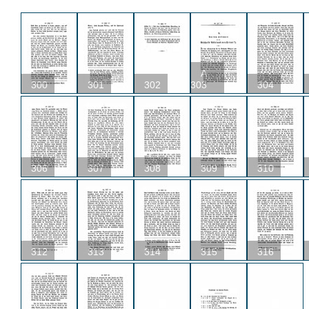
A
300
301
302
303
304
306
307
308
309
310
312
313
314
315
316