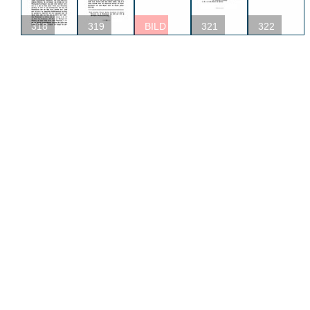
318
319
BILD
321
322