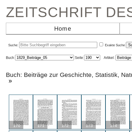
ZEITSCHRIFT D
Home
Suche:
Exakte Suche
Buch
Seite
Artikel:
Buch: Beiträge zur Geschichte, Statistik,
»
170
171
172
173
174