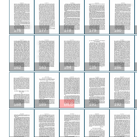
176
177
178
179
180
182
183
184
185
186
188
189
BILD
191
192