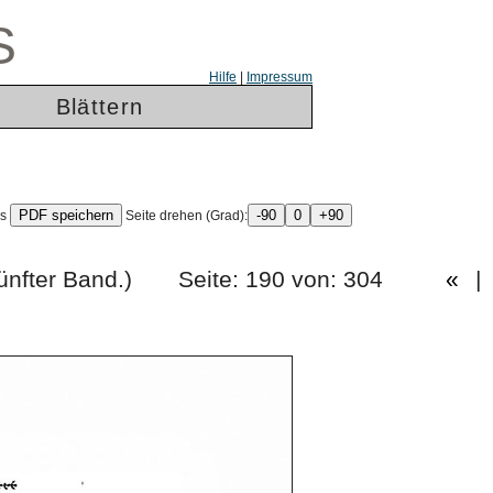
S
Hilfe
|
Impressum
Blättern
ls
Seite drehen (Grad):
rg. (Fünfter Band.) Seite: 190 von: 304
«
|