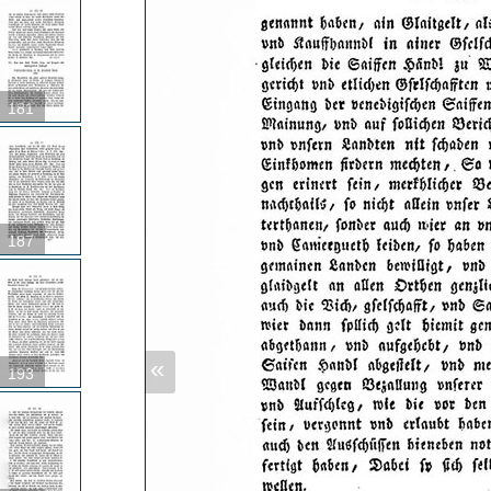
181
187
«
193