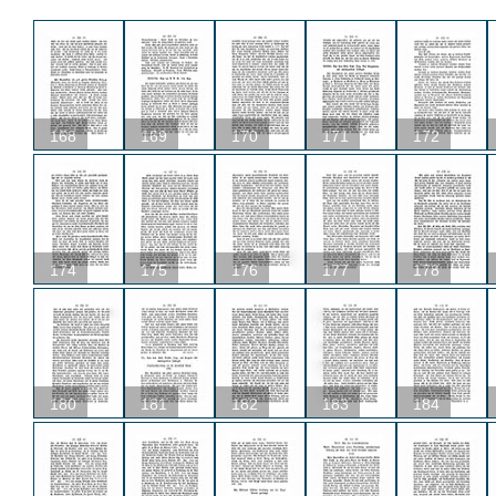
168
169
170
171
172
174
175
176
177
178
180
181
182
183
184