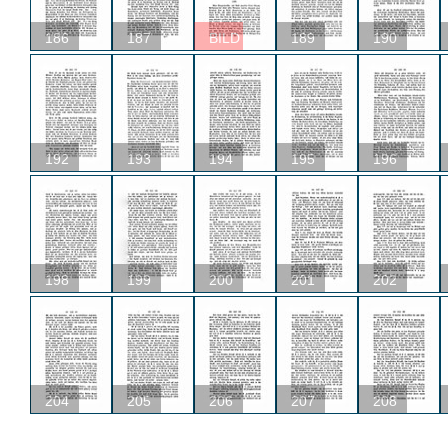
186
187
BILD
189
190
192
193
194
195
196
198
199
200
201
202
204
205
206
207
208