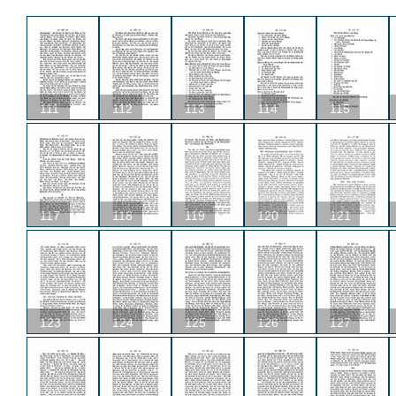
111
112
113
114
115
117
118
119
120
121
123
124
125
126
127