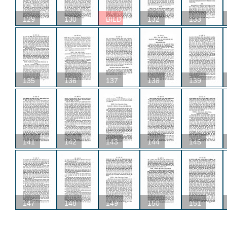
129
130
BILD
132
133
135
136
137
138
139
141
142
143
144
145
147
148
149
150
151