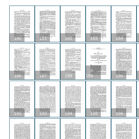
180
181
182
183
184
A
186
187
188
189
190
192
193
194
195
196