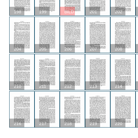
198
199
BILD
201
202
204
205
206
207
208
210
211
212
213
214
216
217
218
219
220