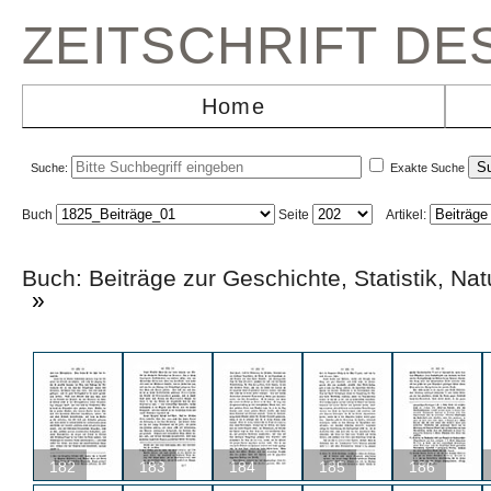
ZEITSCHRIFT D
Home
Suche:
Exakte Suche
Buch
Seite
Artikel:
Buch: Beiträge zur Geschichte, Statistik,
»
182
183
184
185
186