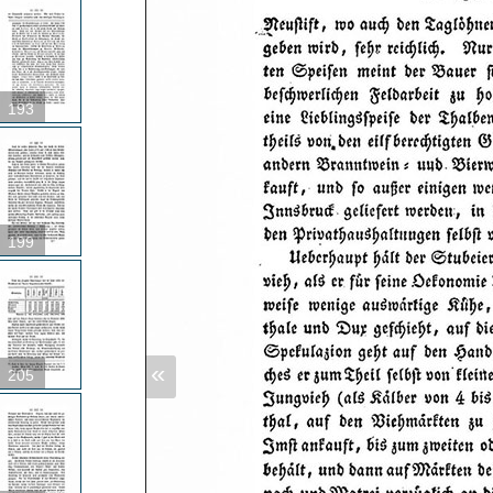
193
199
«
205