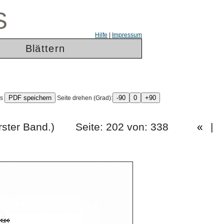
S
Hilfe
|
Impressum
Blättern
ls
Seite drehen (Grad):
rg. (Erster Band.) Seite: 202 von: 338
«
|