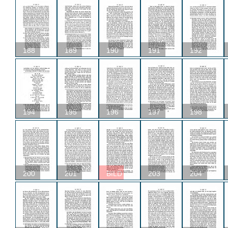
188
189
190
191
192
194
195
196
197
198
200
201
BILD
203
204