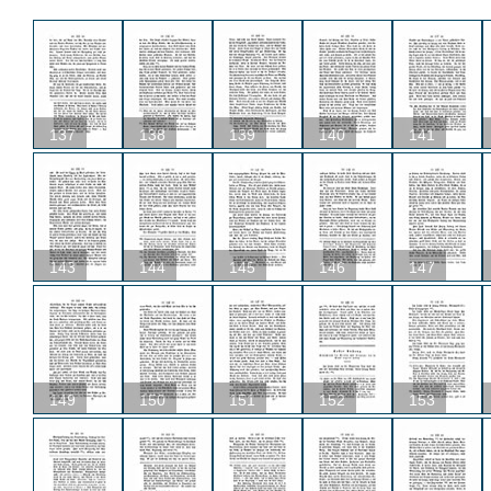
137
138
139
140
141
143
144
145
146
147
149
150
151
152
153