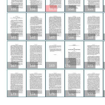
155
156
BILD
158
159
161
162
163
164
165
A
167
168
169
170
171
173
174
175
176
177