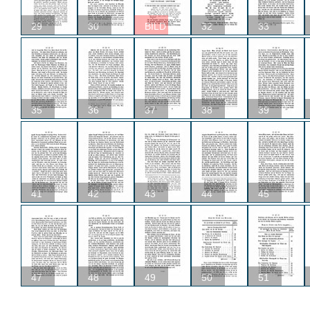
29
30
BILD
32
33
35
36
37
38
39
41
42
43
44
45
47
48
49
50
51